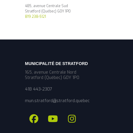
485, avenue Centrale Sud
Stratford (Québec) G0Y 1P0
819 238-5121
MUNICIPALITÉ DE STRATFORD
165, avenue Centrale Nord
Stratford (Québec) G0Y 1P0
418 443-2307
mun.stratford@stratford.quebec