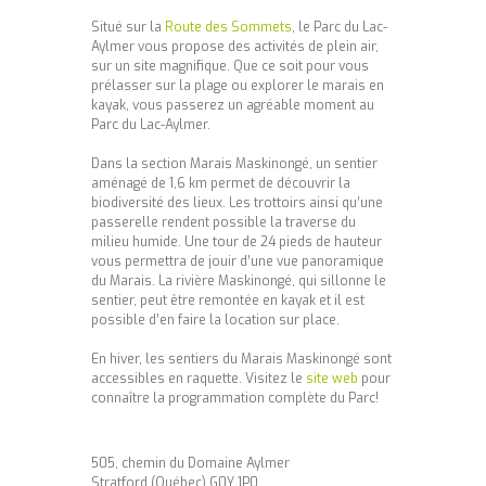
Situé sur la
Route des Sommets
, le Parc du Lac-
Aylmer vous propose des activités de plein air,
sur un site magnifique. Que ce soit pour vous
prélasser sur la plage ou explorer le marais en
kayak, vous passerez un agréable moment au
Parc du Lac-Aylmer.
Dans la section Marais Maskinongé, un sentier
aménagé de 1,6 km permet de découvrir la
biodiversité des lieux. Les trottoirs ainsi qu’une
passerelle rendent possible la traverse du
milieu humide. Une tour de 24 pieds de hauteur
vous permettra de jouir d’une vue panoramique
du Marais. La rivière Maskinongé, qui sillonne le
sentier, peut être remontée en kayak et il est
possible d’en faire la location sur place.
En hiver, les sentiers du Marais Maskinongé sont
accessibles en raquette. Visitez le
site web
pour
connaître la programmation complète du Parc!
505, chemin du Domaine Aylmer
Stratford (Québec) G0Y 1P0